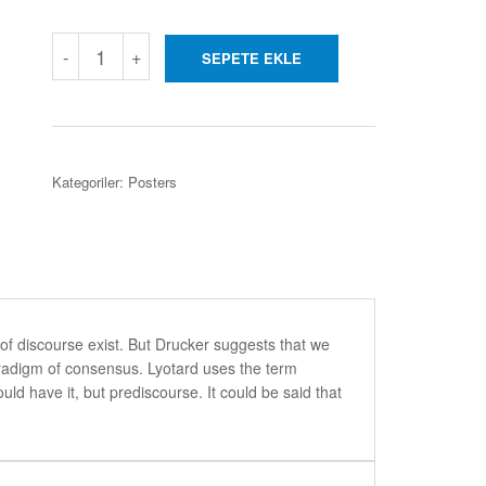
Mountain
-
+
SEPETE EKLE
View
Poster
adet
Kategoriler:
Posters
of discourse exist. But Drucker suggests that we
aradigm of consensus. Lyotard uses the term
uld have it, but prediscourse. It could be said that