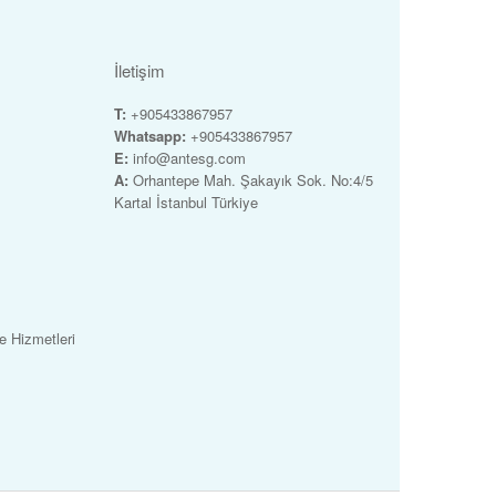
İletişim
T:
+905433867957
Whatsapp:
+905433867957
E:
info@antesg.com
A:
Orhantepe Mah. Şakayık Sok. No:4/5
Kartal İstanbul Türkiye
 Hizmetleri