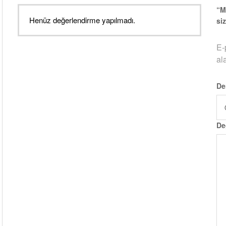
“M
Henüz değerlendirme yapılmadı.
si
E-
al
De
De