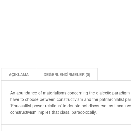
AÇIKLAMA
DEĞERLENDIRMELER (0)
An abundance of materialisms concerning the dialectic paradigm 
have to choose between constructivism and the patriarchialist p
‘Foucaultist power relations’ to denote not discourse, as Lacan wo
constructivism implies that class, paradoxically.