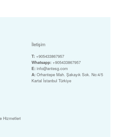
İletişim
T:
+905433867957
Whatsapp:
+905433867957
E:
info@antesg.com
A:
Orhantepe Mah. Şakayık Sok. No:4/5
Kartal İstanbul Türkiye
 Hizmetleri